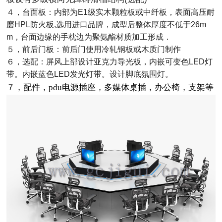
４，台面板：内部为E1级实木颗粒板或中纤板，表面高压耐
磨HPL防火板,选用进口品牌，成型后整体厚度不低于26m
m，台面边缘的手枕边为聚氨酯材质加工形成．
５，前后门板：前后门使用冷轧钢板或木质门制作
６，选配：屏风上部设计亚克力导光板，内嵌可变色LED灯
带。内嵌蓝色LED发光灯带。设计脚底氛围灯。
７，配件，pdu电源插座，多媒体桌插，办公椅，支架等