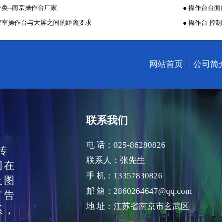
分类--南京操作台厂家
● 操作台台
指挥室操作台与大屏之间的距离要求
● 操作台 控
网站首页
公司简
联系我们
电 话：025-86280826
传
联系人：张先生
词在
手 机：13357830826
及图
邮 箱：2860264647@qq.com
广告
地 址：江苏省南京市玄武区
系，