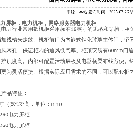
国网电力屏柜，47U电力机柜，网
来源：本站 发布时间：2025-03-26 
电力屏柜，电力机柜，网络服务器电力机柜
电力行业常用款机柜采用标准19英寸的规格和架构，柜体外形
增加线槽来走线。机柜前门为内嵌式钢化玻璃主体门，坚
风网孔，保证柜内的通风换气率。柜顶安装有60mm门眉
、辨识度高。内部可配置活动层板及电器横梁布线方便。
用更为灵活便捷。根据实际应用需求的不同，可以配套柜
及产品特征：
寸（宽*深*高，单位：mm）：
*2260电力屏柜
*2260电力屏柜